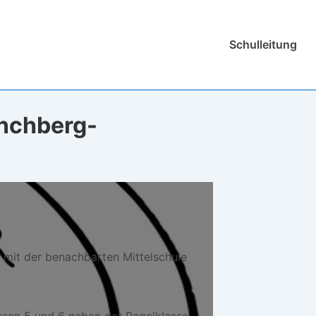
Hauptnavigation
Schulleitung
ünchberg-
 mit der benachbarten Mittelschule
assen 5 und 6 neben der Regelklasse