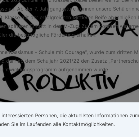
sse an. Ab der 7. Jahrgangsstufe können unsere Schülerinn
. Klasse mit der erfolgreichen Mittleren Reife abschließen
en späteren Eintritt in den M-Zug. Zudem konnten wir erneu
üler die bestmögliche Förderung erhalten.
ohne Rassismus – Schule mit Courage“, wurde zum dritten Ma
nd darf ab dem Schuljahr 2021/22 den Zusatz „Partnerschu
hulentwicklungsprogramm aufgenommen wurde.
 interessierten Personen, die aktuellsten Informationen zum 
nden Sie im Laufenden alle Kontaktmöglichkeiten.