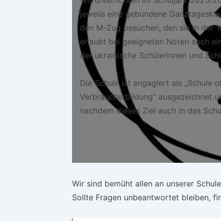
jeweils eine gebundene Ganztageskla
den M-Zug besuchen, den sie in der 10
erlaubt bei geeigneten Noten auch ein
der ukrainische Schülerinnen und Sch
Die Schule ist engagiert als „Schule 
Verbraucherbildung“ ausgezeichnet u
nachdem dieses Ziel auch in das Sc
Wir sind bemüht allen an unserer Schule
Sollte Fragen unbeantwortet bleiben, fi