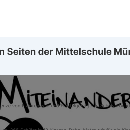
 Seiten der Mittelschule M
renze von Frankenwald und Fichtelgebirge im Schulverbund
 ca. 265 Schüler in 12 Klassen. Dabei bieten wir für die Kl