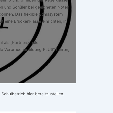
en und Schüler bei geeigneten Noten
 können. Das flexible Schulsystem
t eine Brückenklasse einrichten, in
l als „Partnerschule
le Verbraucherbildung PLUS“ führen,
Schulbetrieb hier bereitzustellen.